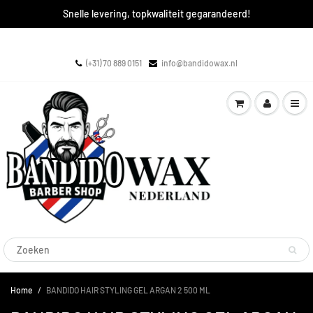
Snelle levering, topkwaliteit gegarandeerd!
(+31) 70 889 0151
info@bandidowax.nl
Home
BANDIDO HAIR STYLING GEL ARGAN 2 500 ML