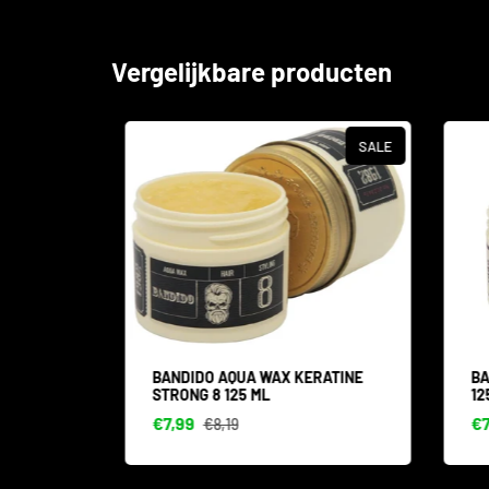
Vergelijkbare producten
SALE
RONG
BANDIDO AQUA WAX KERATINE
BAN
STRONG 8 125 ML
125 
€7,99
€7,
€8,19