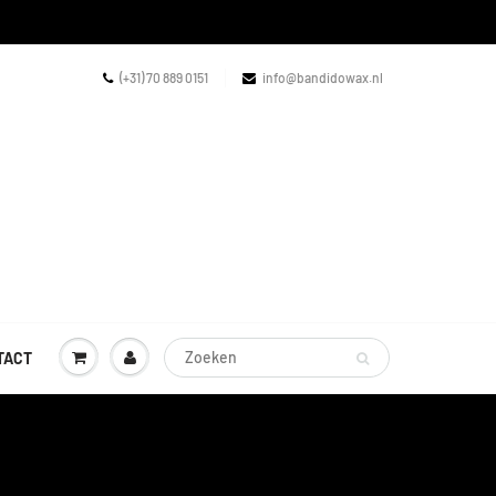
(+31) 70 889 0151
info@bandidowax.nl
TACT