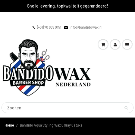
Snelle levering, topkwaliteit gegarandeerd!
(+31) 70 889 0151
info@bandidowax.nl
Home
Bandido Aqua Styling Wax 6 Gray 6 stuks