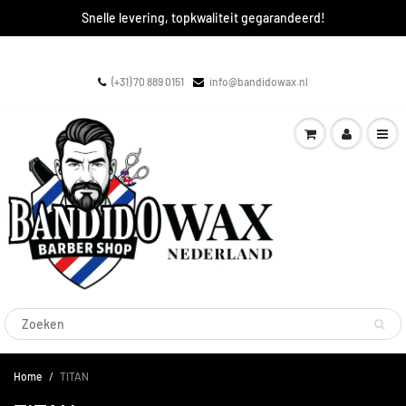
Snelle levering, topkwaliteit gegarandeerd!
(+31) 70 889 0151
info@bandidowax.nl
Home
TITAN