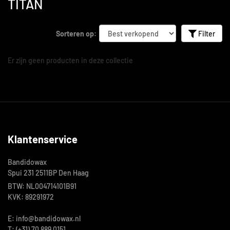
TITAN
Sorteren op:
Filter
Er zijn geen producten in deze collectie
Klantenservice
Bandidowax
Spui 231 2511BP Den Haag
BTW: NL004714101B91
KVK: 89291972
E: info@bandidowax.nl
T: (+31) 70 889 0151