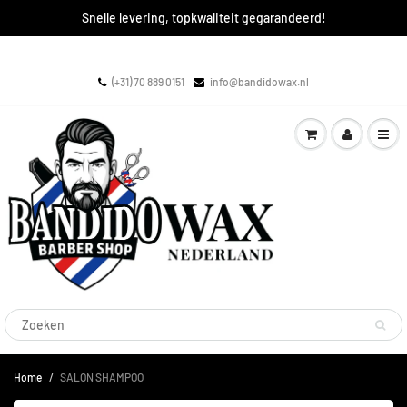
Snelle levering, topkwaliteit gegarandeerd!
(+31) 70 889 0151
info@bandidowax.nl
Home
SALON SHAMPOO