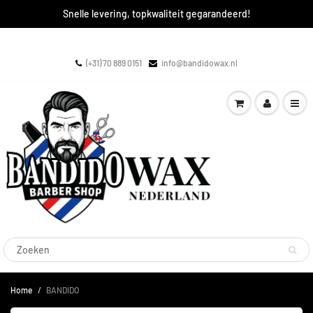
Snelle levering, topkwaliteit gegarandeerd!
(+31) 70 889 0151
info@bandidowax.nl
Home
BANDIDO