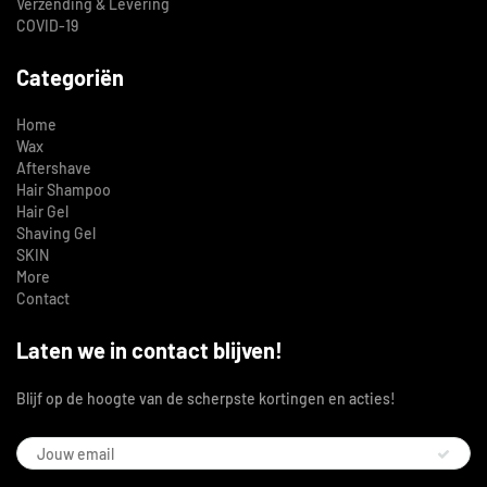
Verzending & Levering
COVID-19
Categoriën
Home
Wax
Aftershave
Hair Shampoo
Hair Gel
Shaving Gel
SKIN
More
Contact
Laten we in contact blijven!
Blijf op de hoogte van de scherpste kortingen en acties!