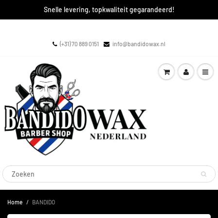
Snelle levering, topkwaliteit gegarandeerd!
(+31) 70 889 0151
info@bandidowax.nl
Home
BANDIDO