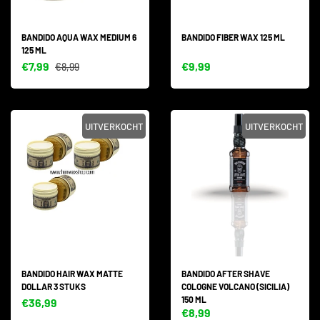
BANDIDO AQUA WAX MEDIUM 6
BANDIDO FIBER WAX 125 ML
125 ML
€7,99
€9,99
€8,99
UITVERKOCHT
UITVERKOCHT
BANDIDO HAIR WAX MATTE
BANDIDO AFTER SHAVE
DOLLAR 3 STUKS
COLOGNE VOLCANO (SICILIA)
150 ML
€36,99
€8,99