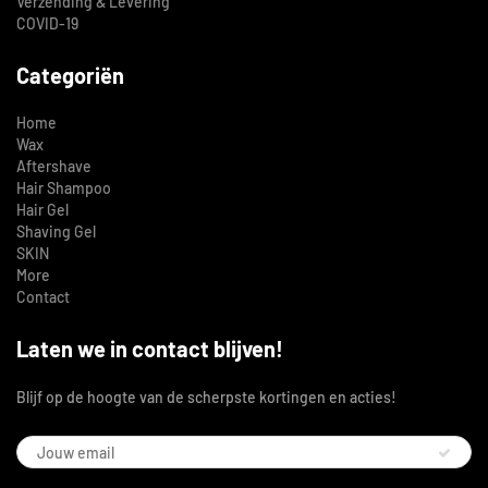
Verzending & Levering
COVID-19
Categoriën
Home
Wax
Aftershave
Hair Shampoo
Hair Gel
Shaving Gel
SKIN
More
Contact
Laten we in contact blijven!
Blijf op de hoogte van de scherpste kortingen en acties!