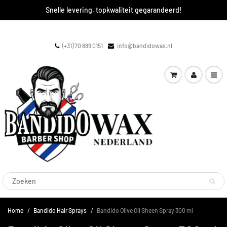
Snelle levering, topkwaliteit gegarandeerd!
(+31) 70 889 0151
info@bandidowax.nl
Home
Bandido Hair Sprays
Bandido Olive Oil Sheen Spray 300 ml