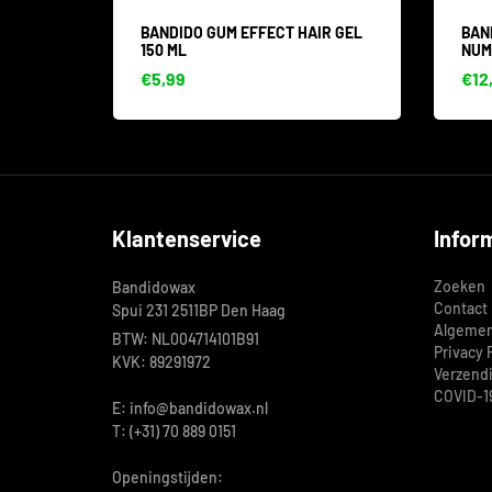
L
BANDIDO GUM EFFECT HAIR GEL
BAN
150 ML
NUM
€5,99
€12
Klantenservice
Infor
Zoeken
Bandidowax
Contact
Spui 231 2511BP Den Haag
Algemen
BTW: NL004714101B91
Privacy 
KVK: 89291972
Verzend
COVID-1
E: info@bandidowax.nl
T: (+31) 70 889 0151
Openingstijden: