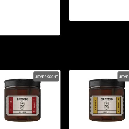
UITVERKOCHT
UITV