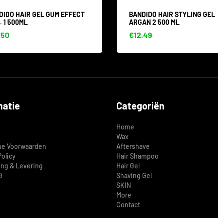
DIDO HAIR GEL GUM EFFECT
BANDIDO HAIR STYLING GEL
. 1 500ML
ARGAN 2 500 ML
,50
€12,49
matie
Categoriën
Home
Wax
e Voorwaarden
Aftershave
Policy
Hair Shampoo
ing & Levering
Hair Gel
9
Shaving Gel
SKIN
More
Contact