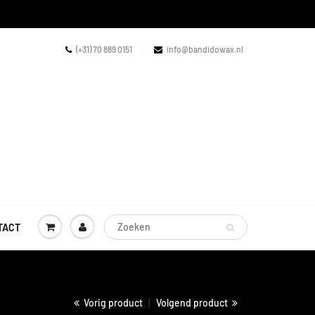
(+31) 70 889 0151
info@bandidowax.nl
TACT
Vorig product
|
Volgend product