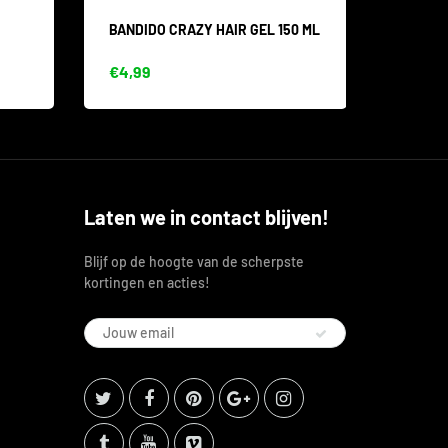
BANDIDO CRAZY HAIR GEL 150 ML
BANDID
CRAZY
€4,99
€12,4
Laten we in contact blijven!
Blijf op de hoogte van de scherpste
kortingen en acties!