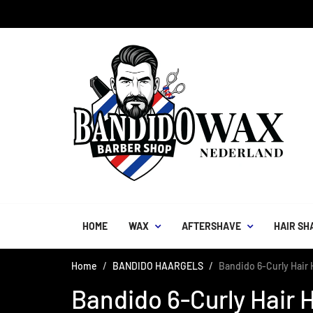
HOME
WAX
AFTERSHAVE
HAIR SH
Home
BANDIDO HAARGELS
Bandido 6-Curly Hair H
Bandido 6-Curly Hair H